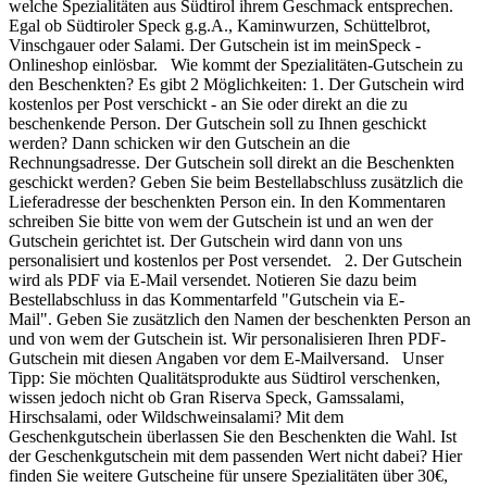
welche Spezialitäten aus Südtirol ihrem Geschmack entsprechen.
Egal ob Südtiroler Speck g.g.A., Kaminwurzen, Schüttelbrot,
Vinschgauer oder Salami. Der Gutschein ist im meinSpeck -
Onlineshop einlösbar. Wie kommt der Spezialitäten-Gutschein zu
den Beschenkten? Es gibt 2 Möglichkeiten: 1. Der Gutschein wird
kostenlos per Post verschickt - an Sie oder direkt an die zu
beschenkende Person. Der Gutschein soll zu Ihnen geschickt
werden? Dann schicken wir den Gutschein an die
Rechnungsadresse. Der Gutschein soll direkt an die Beschenkten
geschickt werden? Geben Sie beim Bestellabschluss zusätzlich die
Lieferadresse der beschenkten Person ein. In den Kommentaren
schreiben Sie bitte von wem der Gutschein ist und an wen der
Gutschein gerichtet ist. Der Gutschein wird dann von uns
personalisiert und kostenlos per Post versendet. 2. Der Gutschein
wird als PDF via E-Mail versendet. Notieren Sie dazu beim
Bestellabschluss in das Kommentarfeld "Gutschein via E-
Mail". Geben Sie zusätzlich den Namen der beschenkten Person an
und von wem der Gutschein ist. Wir personalisieren Ihren PDF-
Gutschein mit diesen Angaben vor dem E-Mailversand. Unser
Tipp: Sie möchten Qualitätsprodukte aus Südtirol verschenken,
wissen jedoch nicht ob Gran Riserva Speck, Gamssalami,
Hirschsalami, oder Wildschweinsalami? Mit dem
Geschenkgutschein überlassen Sie den Beschenkten die Wahl. Ist
der Geschenkgutschein mit dem passenden Wert nicht dabei? Hier
finden Sie weitere Gutscheine für unsere Spezialitäten über 30€,