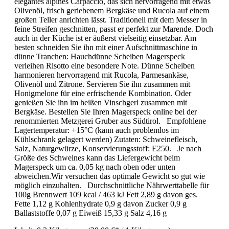
elegantes alpines Carpaccio, das sich hervorragend mit etwas
Olivenöl, frisch geriebenem Bergkäse und Rucola auf einem
großen Teller anrichten lässt. Traditionell mit dem Messer in
feine Streifen geschnitten, passt er perfekt zur Marende. Doch
auch in der Küche ist er äußerst vielseitig einsetzbar. Am
besten schneiden Sie ihn mit einer Aufschnittmaschine in
dünne Tranchen: Hauchdünne Scheiben Magerspeck
verleihen Risotto eine besondere Note. Dünne Scheiben
harmonieren hervorragend mit Rucola, Parmesankäse,
Olivenöl und Zitrone. Servieren Sie ihn zusammen mit
Honigmelone für eine erfrischende Kombination. Oder
genießen Sie ihn im heißen Vinschgerl zusammen mit
Bergkäse. Bestellen Sie Ihren Magerspeck online bei der
renommierten Metzgerei Gruber aus Südtirol. Empfohlene
Lagertemperatur: +15°C (kann auch problemlos im
Kühlschrank gelagert werden) Zutaten: Schweinefleisch,
Salz, Naturgewürze, Konservierungsstoff: E250. Je nach
Größe des Schweines kann das Liefergewicht beim
Magerspeck um ca. 0,05 kg nach oben oder unten
abweichen.Wir versuchen das optimale Gewicht so gut wie
möglich einzuhalten. Durchschnittliche Nährwerttabelle für
100g Brennwert 109 kcal / 463 kJ Fett 2,89 g davon ges.
Fette 1,12 g Kohlenhydrate 0,9 g davon Zucker 0,9 g
Ballaststoffe 0,07 g Eiweiß 15,33 g Salz 4,16 g