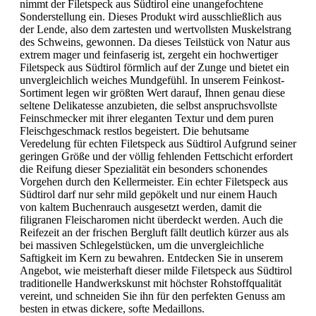
nimmt der Filetspeck aus Südtirol eine unangefochtene
Sonderstellung ein. Dieses Produkt wird ausschließlich aus
der Lende, also dem zartesten und wertvollsten Muskelstrang
des Schweins, gewonnen. Da dieses Teilstück von Natur aus
extrem mager und feinfaserig ist, zergeht ein hochwertiger
Filetspeck aus Südtirol förmlich auf der Zunge und bietet ein
unvergleichlich weiches Mundgefühl. In unserem Feinkost-
Sortiment legen wir größten Wert darauf, Ihnen genau diese
seltene Delikatesse anzubieten, die selbst anspruchsvollste
Feinschmecker mit ihrer eleganten Textur und dem puren
Fleischgeschmack restlos begeistert. Die behutsame
Veredelung für echten Filetspeck aus Südtirol Aufgrund seiner
geringen Größe und der völlig fehlenden Fettschicht erfordert
die Reifung dieser Spezialität ein besonders schonendes
Vorgehen durch den Kellermeister. Ein echter Filetspeck aus
Südtirol darf nur sehr mild gepökelt und nur einem Hauch
von kaltem Buchenrauch ausgesetzt werden, damit die
filigranen Fleischaromen nicht überdeckt werden. Auch die
Reifezeit an der frischen Bergluft fällt deutlich kürzer aus als
bei massiven Schlegelstücken, um die unvergleichliche
Saftigkeit im Kern zu bewahren. Entdecken Sie in unserem
Angebot, wie meisterhaft dieser milde Filetspeck aus Südtirol
traditionelle Handwerkskunst mit höchster Rohstoffqualität
vereint, und schneiden Sie ihn für den perfekten Genuss am
besten in etwas dickere, softe Medaillons.