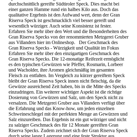
durchschnittlich gereifte Südtiroler Speck. Dies macht bei
einer ganzen Hamme rund ein halbes Kilo aus. Doch das
qualitative Ergebnis ist den Aufwand wert, denn der Gran
Riserva Speck ist geschmacklich viel besser gereift und
wesentlich würziger. Auch seine Konsistenz ist fester.
Erfahren Sie mehr über den Wert und die Besonderheiten des
Gran Riserva Specks von der renommierten Metzgerei Gruber
aus Villanders hier im Onlineshop. Der Geschmack des
Gran Riserva Specks - Würzigkeit und Qualität im Fokus
Erfahren Sie mehr über den einzigartigen Geschmack des
Gran Riserva Specks. Die 12-monatige Reifezeit ermöglicht
es den typischen Gewürzen wie Pfeffer, Rosmarin, Lorbeer
und Wacholder, ihre Aromen gleichmäßig im gesamten
Fleisch zu entfalten. Im Vergleich zu kürzer gereiftem Speck
bleibt der Gran Riserva Speck innen nicht fleischig, da die
Gewürze ausreichend Zeit haben, bis in die Mitte des Specks
einzudringen. Ein weiterer wichtiger Aspekt ist die richtige
Dosierung von Gewürzen und Salz, um den Speck nicht zu
versalzen. Die Metzgerei Gruber aus Villanders verfügt über
die Erfahrung und das Know-how, um jeden einzelnen
Schweineschlegel mit der perfekten Menge an Gewürzen und
Salz einzureiben. Das Ergebnis ist ein gut würziger und nicht
zu salziger Geschmack des für 12 Monate gereiften Gran
Riserva Specks. Zudem zeichnet sich der Gran Riserva Speck
durch seine lange Lagerung und eine feste Struktur aus.