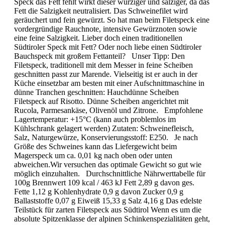
Speck das Fett fehlt wirkt dieser würziger und salziger, da das
Fett die Salzigkeit neutralisiert. Das Schweinefilet wird
geräuchert und fein gewürzt. So hat man beim Filetspeck eine
vordergründige Rauchnote, intensive Gewürznoten sowie
eine feine Salzigkeit. Lieber doch einen traditionellen
Südtiroler Speck mit Fett? Oder noch liebe einen Südtiroler
Bauchspeck mit großem Fettanteil? Unser Tipp: Den
Filetspeck, traditionell mit dem Messer in feine Scheiben
geschnitten passt zur Marende. Vielseitig ist er auch in der
Küche einsetzbar am besten mit einer Aufschnittmaschine in
dünne Tranchen geschnitten: Hauchdünne Scheiben
Filetspeck auf Risotto. Dünne Scheiben angerichtet mit
Rucola, Parmesankäse, Olivenöl und Zitrone. Empfohlene
Lagertemperatur: +15°C (kann auch problemlos im
Kühlschrank gelagert werden) Zutaten: Schweinefleisch,
Salz, Naturgewürze, Konservierungsstoff: E250. Je nach
Größe des Schweines kann das Liefergewicht beim
Magerspeck um ca. 0,01 kg nach oben oder unten
abweichen.Wir versuchen das optimale Gewicht so gut wie
möglich einzuhalten. Durchschnittliche Nährwerttabelle für
100g Brennwert 109 kcal / 463 kJ Fett 2,89 g davon ges.
Fette 1,12 g Kohlenhydrate 0,9 g davon Zucker 0,9 g
Ballaststoffe 0,07 g Eiweiß 15,33 g Salz 4,16 g Das edelste
Teilstück für zarten Filetspeck aus Südtirol Wenn es um die
absolute Spitzenklasse der alpinen Schinkenspezialitäten geht,