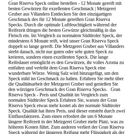
Gran Riserva Speck online bestellen - 12 Monate gereift mit
besten Gewürzen für exzellenten Geschmack | Metzgerei
Gruber aus Villanders Entdecken Sie den einzigartigen
Geschmack des für 12 Monate gereiften Gran Riserva
Specks. Durch die optimale Luftfeuchtigkeit während der
Reifezeit dringen die besten Gewürze gleichmäßig in das
Fleisch ein. Im Vergleich zu normalem Südtiroler Speck, der
mindestens 6 Monate reift, wird unser Gran Riserva Speck
doppelt so lange gereift. Die Metzgerei Gruber aus Villanders
strebt danach, nicht nur guten oder sehr guten Speck zu
kreieren, sondern einen exzellenten Speck. Die lange
Reifedauer ermöglicht es den Gewürzen, ihr volles Aroma zu
entfalten und verleiht dem Gran Riserva Speck eine
wunderbare Würze. Wenig Salz wird hinzugefügt, um den
Speck mild im Geschmack zu halten. Erfahren Sie mehr über
die Qualitätsarbeit der Metzgerei Gruber und genießen Sie
den würzigen Geschmack des Gran Riserva Specks. Gran
Riserva Speck - Preis und Qualität im Vergleich zum
normalen Südtiroler Speck Erfahren Sie, warum der Gran
Riserva Speck etwas mehr kostet als der normale Südtiroler
Speck. Qualität hat ihren Preis, und dieser entsteht durch zwei
Einflussfaktoren. Zum einen erfordert die um 6 Monate
längere Reifezeit in der Metzgerei Gruber mehr Platz, was zu
höheren Kosten führt. Zum anderen verliert der Gran Riserva
Speck während der längeren Reifung mehr Flüssigkeit als der