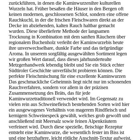
zurückführen, in denen die Kaminwurzenihre kulturellen
Wurzeln hat. Früher besaßen die Häuser in den Bergen oft
keinen modernen, geschlossenen Schlot, sondern eine offene
Rauchkuchl, in der die frischen Fleischwaren direkt an der
Decke im abziehenden, kalten Rauch haltbar gemacht
wurden. Diese überlieferte Methode der langsamen
Trocknung in Kombination mit dem sanften Räuchern über
regionalem Buchenholz verleiht der Kaminwurzebis heute
ihre unverwechselbare, dunkle Farbe und das tiefgründige
Aroma. In unserem sorgfältig ausgewählten Sortiment legen
wir großen Wert darauf, dass dieses jahrhundertealte
Metzgerhandwerk lebendig bleibt und Sie ein Stück echter
Südtiroler Geschichte unverfälscht probieren können. Die
perfekte Fleischmischung für eine exzellente Kaminwurzen
Das geschmackliche Geheimnis liegt nicht nur im schonenden
Rauchverfahren, sondern vor allem in der präzisen
Zusammensetzung des Bräts, das für jede
Kaminwurzetraditionell verwendet wird. Im Gegensatz zu
vielen rein aus Schweinefleisch bestehenden Sorten wird hier
ein ausgewogenes Verhältnis von magerem Rindfleisch und
kernigem Schweinespeck gewählt, welches grob gewolft und
anschließend mit Meersalz sowie feinen Alpenkräutern
verfeinert wird. Durch diese spezielle, fleischige Rezeptur
entsteht eine Kaminwurze, die wesentlich fester im Biss ist
und eine herzhaftere, leicht rötliche Anschnitt-Textur aufweist.