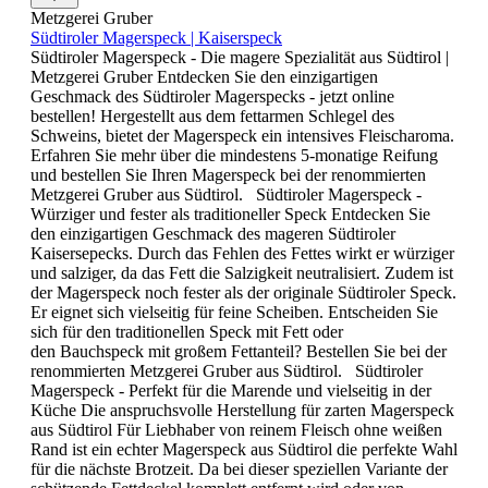
Metzgerei Gruber
Südtiroler Magerspeck | Kaiserspeck
Südtiroler Magerspeck - Die magere Spezialität aus Südtirol |
Metzgerei Gruber Entdecken Sie den einzigartigen
Geschmack des Südtiroler Magerspecks - jetzt online
bestellen! Hergestellt aus dem fettarmen Schlegel des
Schweins, bietet der Magerspeck ein intensives Fleischaroma.
Erfahren Sie mehr über die mindestens 5-monatige Reifung
und bestellen Sie Ihren Magerspeck bei der renommierten
Metzgerei Gruber aus Südtirol. Südtiroler Magerspeck -
Würziger und fester als traditioneller Speck Entdecken Sie
den einzigartigen Geschmack des mageren Südtiroler
Kaisersepecks. Durch das Fehlen des Fettes wirkt er würziger
und salziger, da das Fett die Salzigkeit neutralisiert. Zudem ist
der Magerspeck noch fester als der originale Südtiroler Speck.
Er eignet sich vielseitig für feine Scheiben. Entscheiden Sie
sich für den traditionellen Speck mit Fett oder
den Bauchspeck mit großem Fettanteil? Bestellen Sie bei der
renommierten Metzgerei Gruber aus Südtirol. Südtiroler
Magerspeck - Perfekt für die Marende und vielseitig in der
Küche Die anspruchsvolle Herstellung für zarten Magerspeck
aus Südtirol Für Liebhaber von reinem Fleisch ohne weißen
Rand ist ein echter Magerspeck aus Südtirol die perfekte Wahl
für die nächste Brotzeit. Da bei dieser speziellen Variante der