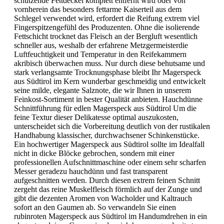
schützende Fettdeckel komplett entfernt wird oder von
vornherein das besonders fettarme Kaiserteil aus dem
Schlegel verwendet wird, erfordert die Reifung extrem viel
Fingerspitzengefühl des Produzenten. Ohne die isolierende
Fettschicht trocknet das Fleisch an der Bergluft wesentlich
schneller aus, weshalb der erfahrene Metzgermeisterdie
Luftfeuchtigkeit und Temperatur in den Reifekammern
akribisch überwachen muss. Nur durch diese behutsame und
stark verlangsamte Trocknungsphase bleibt Ihr Magerspeck
aus Südtirol im Kern wunderbar geschmeidig und entwickelt
seine milde, elegante Salznote, die wir Ihnen in unserem
Feinkost-Sortiment in bester Qualität anbieten. Hauchdünne
Schnittführung für edlen Magerspeck aus Südtirol Um die
feine Textur dieser Delikatesse optimal auszukosten,
unterscheidet sich die Vorbereitung deutlich von der rustikalen
Handhabung klassischer, durchwachsener Schinkenstücke.
Ein hochwertiger Magerspeck aus Südtirol sollte im Idealfall
nicht in dicke Blöcke gebrochen, sondern mit einer
professionellen Aufschnittmaschine oder einem sehr scharfen
Messer geradezu hauchdünn und fast transparent
aufgeschnitten werden. Durch diesen extrem feinen Schnitt
zergeht das reine Muskelfleisch förmlich auf der Zunge und
gibt die dezenten Aromen von Wacholder und Kaltrauch
sofort an den Gaumen ab. So verwandeln Sie einen
rubinroten Magerspeck aus Südtirol im Handumdrehen in ein