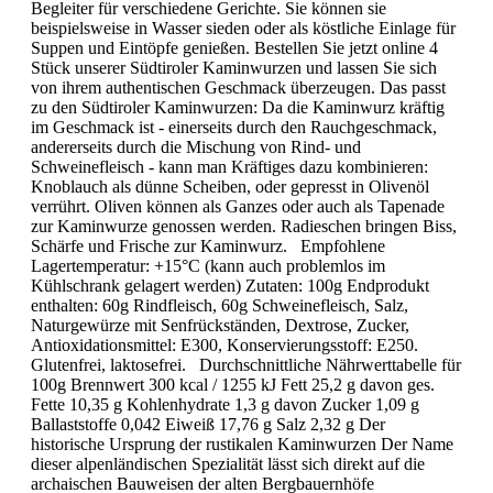
Begleiter für verschiedene Gerichte. Sie können sie
beispielsweise in Wasser sieden oder als köstliche Einlage für
Suppen und Eintöpfe genießen. Bestellen Sie jetzt online 4
Stück unserer Südtiroler Kaminwurzen und lassen Sie sich
von ihrem authentischen Geschmack überzeugen. Das passt
zu den Südtiroler Kaminwurzen: Da die Kaminwurz kräftig
im Geschmack ist - einerseits durch den Rauchgeschmack,
andererseits durch die Mischung von Rind- und
Schweinefleisch - kann man Kräftiges dazu kombinieren:
Knoblauch als dünne Scheiben, oder gepresst in Olivenöl
verrührt. Oliven können als Ganzes oder auch als Tapenade
zur Kaminwurze genossen werden. Radieschen bringen Biss,
Schärfe und Frische zur Kaminwurz. Empfohlene
Lagertemperatur: +15°C (kann auch problemlos im
Kühlschrank gelagert werden) Zutaten: 100g Endprodukt
enthalten: 60g Rindfleisch, 60g Schweinefleisch, Salz,
Naturgewürze mit Senfrückständen, Dextrose, Zucker,
Antioxidationsmittel: E300, Konservierungsstoff: E250.
Glutenfrei, laktosefrei. Durchschnittliche Nährwerttabelle für
100g Brennwert 300 kcal / 1255 kJ Fett 25,2 g davon ges.
Fette 10,35 g Kohlenhydrate 1,3 g davon Zucker 1,09 g
Ballaststoffe 0,042 Eiweiß 17,76 g Salz 2,32 g Der
historische Ursprung der rustikalen Kaminwurzen Der Name
dieser alpenländischen Spezialität lässt sich direkt auf die
archaischen Bauweisen der alten Bergbauernhöfe