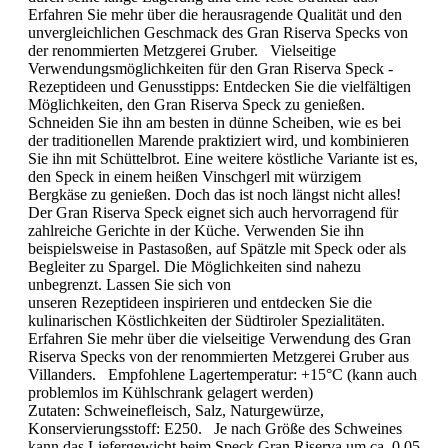
Erfahren Sie mehr über die herausragende Qualität und den
unvergleichlichen Geschmack des Gran Riserva Specks von
der renommierten Metzgerei Gruber. Vielseitige
Verwendungsmöglichkeiten für den Gran Riserva Speck -
Rezeptideen und Genusstipps: Entdecken Sie die vielfältigen
Möglichkeiten, den Gran Riserva Speck zu genießen.
Schneiden Sie ihn am besten in dünne Scheiben, wie es bei
der traditionellen Marende praktiziert wird, und kombinieren
Sie ihn mit Schüttelbrot. Eine weitere köstliche Variante ist es,
den Speck in einem heißen Vinschgerl mit würzigem
Bergkäse zu genießen. Doch das ist noch längst nicht alles!
Der Gran Riserva Speck eignet sich auch hervorragend für
zahlreiche Gerichte in der Küche. Verwenden Sie ihn
beispielsweise in Pastasoßen, auf Spätzle mit Speck oder als
Begleiter zu Spargel. Die Möglichkeiten sind nahezu
unbegrenzt. Lassen Sie sich von
unseren Rezeptideen inspirieren und entdecken Sie die
kulinarischen Köstlichkeiten der Südtiroler Spezialitäten.
Erfahren Sie mehr über die vielseitige Verwendung des Gran
Riserva Specks von der renommierten Metzgerei Gruber aus
Villanders. Empfohlene Lagertemperatur: +15°C (kann auch
problemlos im Kühlschrank gelagert werden)
Zutaten: Schweinefleisch, Salz, Naturgewürze,
Konservierungsstoff: E250. Je nach Größe des Schweines
kann das Liefergewicht beim Speck Gran Riserva um ca. 0,05