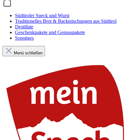
Südtiroler Speck und Wurst
Traditionelles Brot & Backmischungen aus Südtirol
Destillate
Geschenkpakete und Genusspakete
Sonstiges
Menü schließen