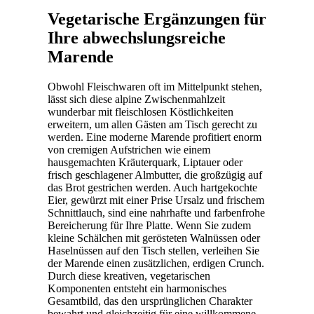
Vegetarische Ergänzungen für
Ihre abwechslungsreiche
Marende
Obwohl Fleischwaren oft im Mittelpunkt stehen,
lässt sich diese alpine Zwischenmahlzeit
wunderbar mit fleischlosen Köstlichkeiten
erweitern, um allen Gästen am Tisch gerecht zu
werden. Eine moderne Marende profitiert enorm
von cremigen Aufstrichen wie einem
hausgemachten Kräuterquark, Liptauer oder
frisch geschlagener Almbutter, die großzügig auf
das Brot gestrichen werden. Auch hartgekochte
Eier, gewürzt mit einer Prise Ursalz und frischem
Schnittlauch, sind eine nahrhafte und farbenfrohe
Bereicherung für Ihre Platte. Wenn Sie zudem
kleine Schälchen mit gerösteten Walnüssen oder
Haselnüssen auf den Tisch stellen, verleihen Sie
der Marende einen zusätzlichen, erdigen Crunch.
Durch diese kreativen, vegetarischen
Komponenten entsteht ein harmonisches
Gesamtbild, das den ursprünglichen Charakter
bewahrt und gleichzeitig für eine willkommene