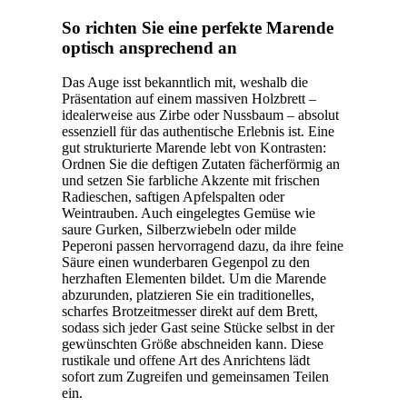
So richten Sie eine perfekte Marende
optisch ansprechend an
Das Auge isst bekanntlich mit, weshalb die
Präsentation auf einem massiven Holzbrett –
idealerweise aus Zirbe oder Nussbaum – absolut
essenziell für das authentische Erlebnis ist. Eine
gut strukturierte Marende lebt von Kontrasten:
Ordnen Sie die deftigen Zutaten fächerförmig an
und setzen Sie farbliche Akzente mit frischen
Radieschen, saftigen Apfelspalten oder
Weintrauben. Auch eingelegtes Gemüse wie
saure Gurken, Silberzwiebeln oder milde
Peperoni passen hervorragend dazu, da ihre feine
Säure einen wunderbaren Gegenpol zu den
herzhaften Elementen bildet. Um die Marende
abzurunden, platzieren Sie ein traditionelles,
scharfes Brotzeitmesser direkt auf dem Brett,
sodass sich jeder Gast seine Stücke selbst in der
gewünschten Größe abschneiden kann. Diese
rustikale und offene Art des Anrichtens lädt
sofort zum Zugreifen und gemeinsamen Teilen
ein.