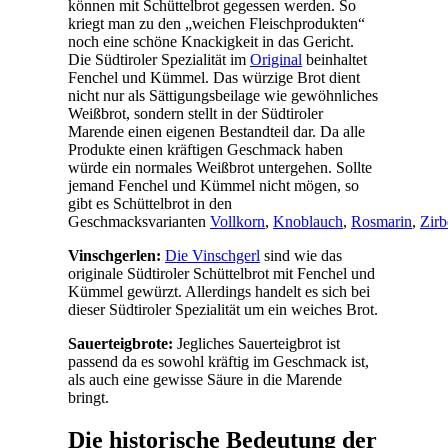
können mit Schüttelbrot gegessen werden. So
kriegt man zu den „weichen Fleischprodukten“
noch eine schöne Knackigkeit in das Gericht.
Die Südtiroler Spezialität im
Original
beinhaltet
Fenchel und Kümmel. Das würzige Brot dient
nicht nur als Sättigungsbeilage wie gewöhnliches
Weißbrot, sondern stellt in der Südtiroler
Marende einen eigenen Bestandteil dar. Da alle
Produkte einen kräftigen Geschmack haben
würde ein normales Weißbrot untergehen. Sollte
jemand Fenchel und Kümmel nicht mögen, so
gibt es Schüttelbrot in den
Geschmacksvarianten
Vollkorn
,
Knoblauch
,
Rosmarin
,
Zirb
Vinschgerlen:
Die Vinschgerl
sind wie das
originale Südtiroler Schüttelbrot mit Fenchel und
Kümmel gewürzt. Allerdings handelt es sich bei
dieser Südtiroler Spezialität um ein weiches Brot.
Sauerteigbrote:
Jegliches Sauerteigbrot ist
passend da es sowohl kräftig im Geschmack ist,
als auch eine gewisse Säure in die Marende
bringt.
Die historische Bedeutung der