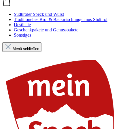
Südtiroler Speck und Wurst
Traditionelles Brot & Backmischungen aus Südtirol
Destillate
Geschenkpakete und Genusspakete
Sonstiges
Menü schließen