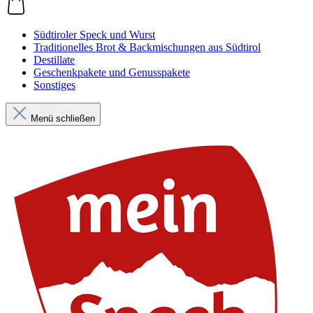
Südtiroler Speck und Wurst
Traditionelles Brot & Backmischungen aus Südtirol
Destillate
Geschenkpakete und Genusspakete
Sonstiges
Menü schließen